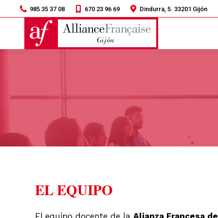
985 35 37 08
670 23 96 69
Dindurra, 5. 33201 Gijón
EL EQUIPO
El equipo docente de la
Alianza Francesa de