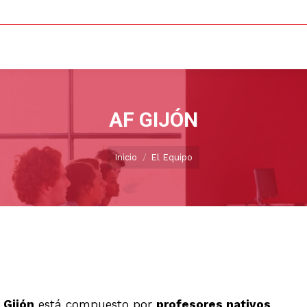
AF GIJÓN
Estás aquí:
Inicio
El Equipo
 Gijón
está compuesto por
profesores nativos