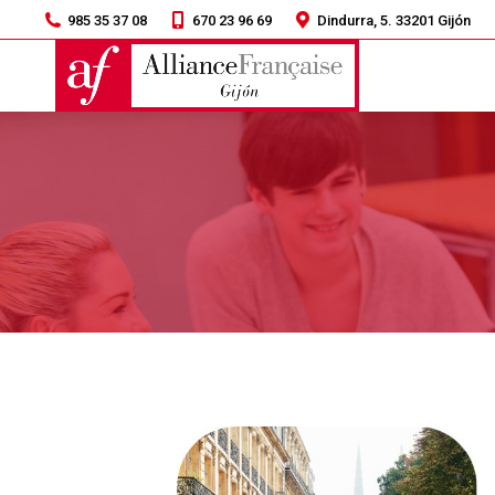
985 35 37 08
670 23 96 69
Dindurra, 5. 33201 Gijón