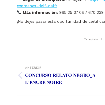
examenes-delf-dalf/
Más información:
985 25 37 08 / 670 239 
¡No dejes pasar esta oportunidad de certificar
Categoría:
Unc
Navegación
entre
ANTERIOR
CONCURSO RELATO NEGRO_À
publicaciones
Publicación
L’ENCRE NOIRE
anterior: