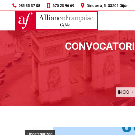
985 35 37 08
670 23 96 69
Dindurra, 5. 33201 Gijón
CONVOCATORIA
Estás a
INICIO
Uncategorized