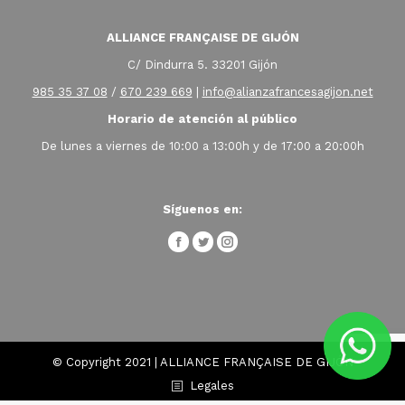
ALLIANCE FRANÇAISE DE GIJÓN
C/ Dindurra 5. 33201 Gijón
985 35 37 08
/
670 239 669
|
info@alianzafrancesagijon.net
Horario de atención al público
De lunes a viernes de 10:00 a 13:00h y de 17:00 a 20:00h
Síguenos en:
Facebook
twitter
instagram
© Copyright 2021 | ALLIANCE FRANÇAISE DE GIJÓN
Legales